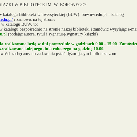
IĄŻKI W BIBLIOTECE IM. W. BOROWEGO?
w katalogu Biblioteki Uniwersyteckiej (BUW): buw.uw.edu.pl – katalog
.edu.pl/
i zamówić na tej stronie
ma w katalogu BUW, to:
 katalogu bezpośrednio na stronie naszej biblioteki i zamówić wysyłając e-mai
u.pl
(podając autora, tytuł i sygnaturę/sygnatury książki)
a realizowane będą w dni powszednie w godzinach 9.00 - 15.00. Zamówien
 zrealizowane kolejnego dnia roboczego na godzinę 10.00.
liwości zachęcamy do zadawania pytań dyżurującym bibliotekarzom.