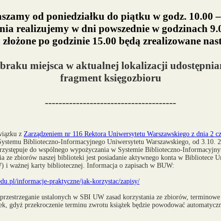
szamy od poniedziałku do piątku w godz. 10.00 –
ia realizujemy w dni powszednie w godzinach 9.0
złożone po godzinie 15.00 będą zrealizowane nas
raku miejsca w aktualnej lokalizacji udostępni
fragment księgozbioru
--------------------------------------
wiązku z
Zarządzeniem nr 116 Rektora Uniwersytetu Warszawskiego z dnia 2 c
ystemu Biblioteczno-Informacyjnego Uniwersytetu Warszawskiego, od 3.10. 20
zystępuje do wspólnego wypożyczania w Systemie Biblioteczno-Informacy
 ze zbiorów naszej biblioteki jest posiadanie aktywnego konta w Bibliotece U
i ważnej karty bibliotecznej. Informacja o zapisach w BUW:
u.pl/informacje-praktyczne/jak-korzystac/zapisy/
przestrzeganie ustalonych w SBI UW zasad korzystania ze zbiorów, terminowe
k, gdyż przekroczenie terminu zwrotu książek będzie powodować automatycz