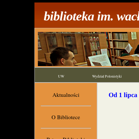
biblioteka im. wa
UW
Wydział Polonistyki
Aktualności
Od 1 lipca
O Bibliotece