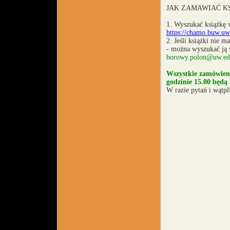
JAK ZAMAWIAĆ KS
1. Wyszukać książkę 
https://chamo.buw.uw
2. Jeśli książki nie 
- można wyszukać ją w
borowy.polon@uw.ed
Wszystkie zamówieni
godzinie 15.00 będą
W razie pytań i wątp