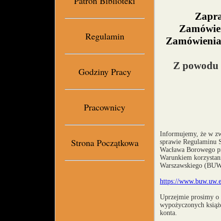
Patron Biblioteki
Zapra
Zamówien
Regulamin
Zamówienia 
Z powodu b
Godziny Pracy
Pracownicy
Informujemy, że w z
Strona Początkowa
sprawie Regulaminu S
Wacława Borowego pr
Warunkiem korzystania
Warszawskiego (BUW) 
https://www.buw.uw.ed
Uprzejmie prosimy o 
wypożyczonych książe
konta.