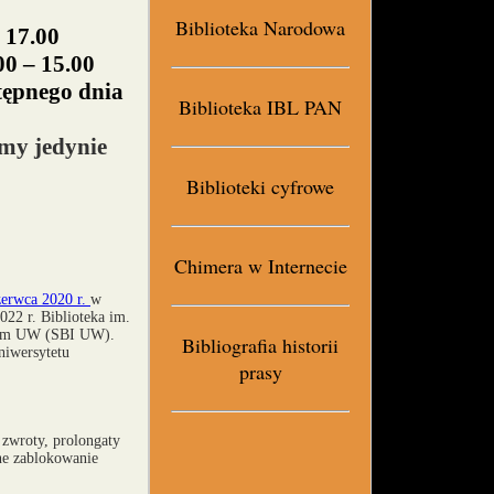
Biblioteka Narodowa
 17.00
0 – 15.00
tępnego dnia
Biblioteka IBL PAN
amy jedynie
Biblioteki cyfrowe
Chimera w Internecie
zerwca 2020 r.
w
22 r. Biblioteka im.
jnym UW (SBI UW).
Bibliografia historii
niwersytetu
prasy
 zwroty, prolongaty
ne zablokowanie